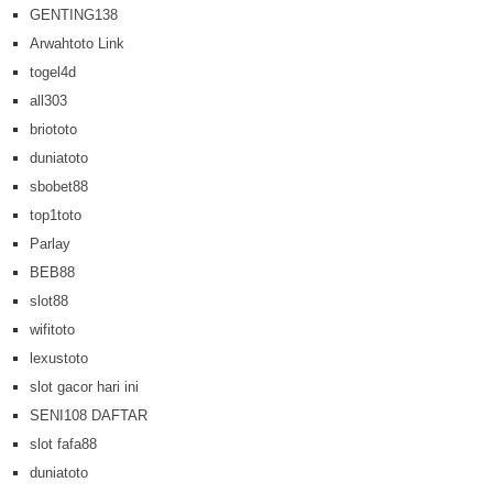
GENTING138
Arwahtoto Link
togel4d
all303
briototo
duniatoto
sbobet88
top1toto
Parlay
BEB88
slot88
wifitoto
lexustoto
slot gacor hari ini
SENI108 DAFTAR
slot fafa88
duniatoto