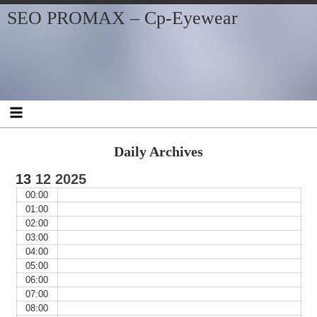
Skip
Skip
Skip
SEO PROMAX – Cp-Eyewear
to
to
to
content
BLOCK-
BLOCK-
2
3
Daily Archives
13
12
2025
00:00
01:00
02:00
03:00
04:00
05:00
06:00
07:00
08:00