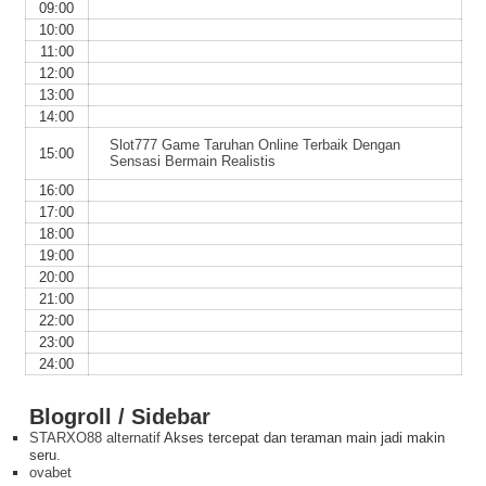
09:00
10:00
11:00
12:00
13:00
14:00
Slot777 Game Taruhan Online Terbaik Dengan
15:00
Sensasi Bermain Realistis
16:00
17:00
18:00
19:00
20:00
21:00
22:00
23:00
24:00
Blogroll / Sidebar
STARXO88 alternatif
Akses tercepat dan teraman main jadi makin
seru.
ovabet