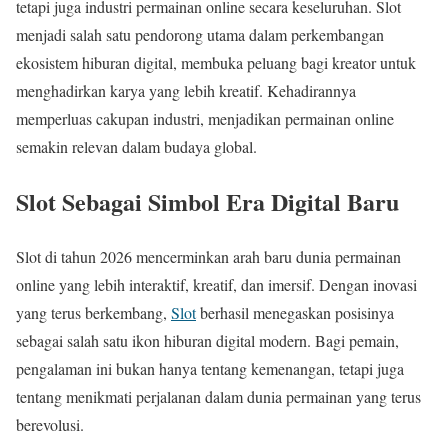
tetapi juga industri permainan online secara keseluruhan. Slot
menjadi salah satu pendorong utama dalam perkembangan
ekosistem hiburan digital, membuka peluang bagi kreator untuk
menghadirkan karya yang lebih kreatif. Kehadirannya
memperluas cakupan industri, menjadikan permainan online
semakin relevan dalam budaya global.
Slot Sebagai Simbol Era Digital Baru
Slot di tahun 2026 mencerminkan arah baru dunia permainan
online yang lebih interaktif, kreatif, dan imersif. Dengan inovasi
yang terus berkembang,
Slot
berhasil menegaskan posisinya
sebagai salah satu ikon hiburan digital modern. Bagi pemain,
pengalaman ini bukan hanya tentang kemenangan, tetapi juga
tentang menikmati perjalanan dalam dunia permainan yang terus
berevolusi.