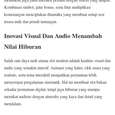
Kombinasi simbol, jalur bonus, serta fitur multiplikasi
kemenangan menciptakan dinamika yang membuat setiap sesi
terasa unik dan penuh tantangan.
Inovasi Visual Dan Audio Menambah
Nilai Hiburan
Salah satu daya tarik utama slot modern adalah kualitas visual dan
audio yang semakin imersif. Animasi yang halus, efek suara yang
realistis, serta tema interaktif menjadikan permainan lebih
menyerupai pengalaman sinematik. Hal ini membuat slot bukan
sekadar permainan digital, tetapi juga hiburan yang mampu
memikat audiens dengan atmosfer yang kaya dan detail yang
mendalam.