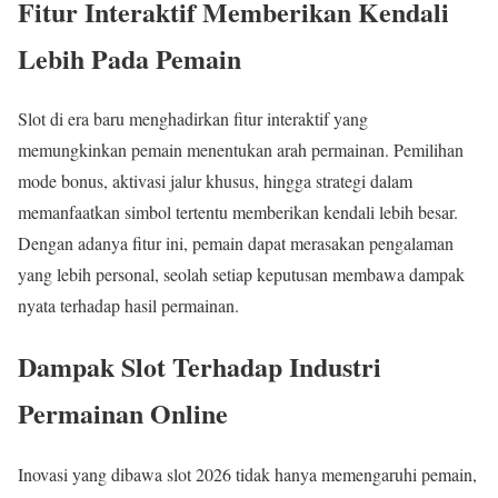
Fitur Interaktif Memberikan Kendali
Lebih Pada Pemain
Slot di era baru menghadirkan fitur interaktif yang
memungkinkan pemain menentukan arah permainan. Pemilihan
mode bonus, aktivasi jalur khusus, hingga strategi dalam
memanfaatkan simbol tertentu memberikan kendali lebih besar.
Dengan adanya fitur ini, pemain dapat merasakan pengalaman
yang lebih personal, seolah setiap keputusan membawa dampak
nyata terhadap hasil permainan.
Dampak Slot Terhadap Industri
Permainan Online
Inovasi yang dibawa slot 2026 tidak hanya memengaruhi pemain,