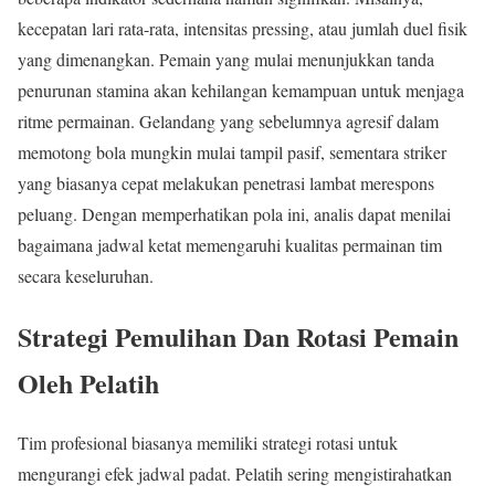
kecepatan lari rata-rata, intensitas pressing, atau jumlah duel fisik
yang dimenangkan. Pemain yang mulai menunjukkan tanda
penurunan stamina akan kehilangan kemampuan untuk menjaga
ritme permainan. Gelandang yang sebelumnya agresif dalam
memotong bola mungkin mulai tampil pasif, sementara striker
yang biasanya cepat melakukan penetrasi lambat merespons
peluang. Dengan memperhatikan pola ini, analis dapat menilai
bagaimana jadwal ketat memengaruhi kualitas permainan tim
secara keseluruhan.
Strategi Pemulihan Dan Rotasi Pemain
Oleh Pelatih
Tim profesional biasanya memiliki strategi rotasi untuk
mengurangi efek jadwal padat. Pelatih sering mengistirahatkan