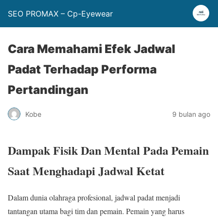
SEO PROMAX – Cp-Eyewear
Cara Memahami Efek Jadwal
Padat Terhadap Performa
Pertandingan
Kobe
9 bulan ago
Dampak Fisik Dan Mental Pada Pemain
Saat Menghadapi Jadwal Ketat
Dalam dunia olahraga profesional, jadwal padat menjadi
tantangan utama bagi tim dan pemain. Pemain yang harus