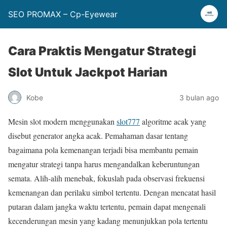
SEO PROMAX – Cp-Eyewear
Cara Praktis Mengatur Strategi
Slot Untuk Jackpot Harian
Kobe
3 bulan ago
Mesin slot modern menggunakan
slot777
algoritme acak yang
disebut generator angka acak. Pemahaman dasar tentang
bagaimana pola kemenangan terjadi bisa membantu pemain
mengatur strategi tanpa harus mengandalkan keberuntungan
semata. Alih-alih menebak, fokuslah pada observasi frekuensi
kemenangan dan perilaku simbol tertentu. Dengan mencatat hasil
putaran dalam jangka waktu tertentu, pemain dapat mengenali
kecenderungan mesin yang kadang menunjukkan pola tertentu