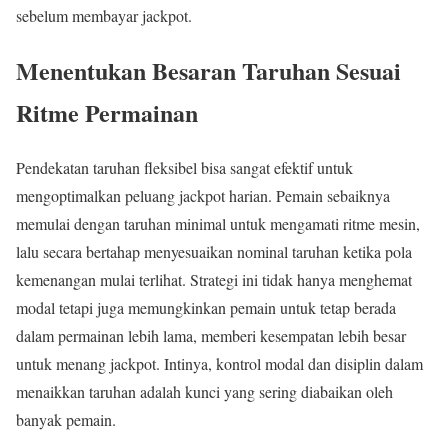
sebelum membayar jackpot.
Menentukan Besaran Taruhan Sesuai
Ritme Permainan
Pendekatan taruhan fleksibel bisa sangat efektif untuk
mengoptimalkan peluang jackpot harian. Pemain sebaiknya
memulai dengan taruhan minimal untuk mengamati ritme mesin,
lalu secara bertahap menyesuaikan nominal taruhan ketika pola
kemenangan mulai terlihat. Strategi ini tidak hanya menghemat
modal tetapi juga memungkinkan pemain untuk tetap berada
dalam permainan lebih lama, memberi kesempatan lebih besar
untuk menang jackpot. Intinya, kontrol modal dan disiplin dalam
menaikkan taruhan adalah kunci yang sering diabaikan oleh
banyak pemain.