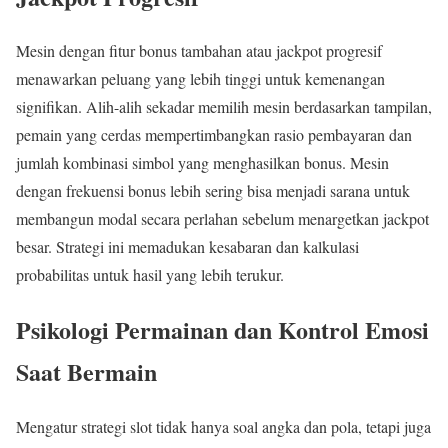
Mesin dengan fitur bonus tambahan atau jackpot progresif
menawarkan peluang yang lebih tinggi untuk kemenangan
signifikan. Alih-alih sekadar memilih mesin berdasarkan tampilan,
pemain yang cerdas mempertimbangkan rasio pembayaran dan
jumlah kombinasi simbol yang menghasilkan bonus. Mesin
dengan frekuensi bonus lebih sering bisa menjadi sarana untuk
membangun modal secara perlahan sebelum menargetkan jackpot
besar. Strategi ini memadukan kesabaran dan kalkulasi
probabilitas untuk hasil yang lebih terukur.
Psikologi Permainan dan Kontrol Emosi
Saat Bermain
Mengatur strategi slot tidak hanya soal angka dan pola, tetapi juga