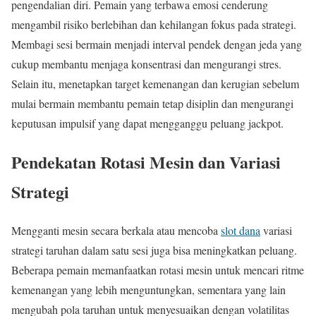
pengendalian diri. Pemain yang terbawa emosi cenderung
mengambil risiko berlebihan dan kehilangan fokus pada strategi.
Membagi sesi bermain menjadi interval pendek dengan jeda yang
cukup membantu menjaga konsentrasi dan mengurangi stres.
Selain itu, menetapkan target kemenangan dan kerugian sebelum
mulai bermain membantu pemain tetap disiplin dan mengurangi
keputusan impulsif yang dapat mengganggu peluang jackpot.
Pendekatan Rotasi Mesin dan Variasi
Strategi
Mengganti mesin secara berkala atau mencoba
slot dana
variasi
strategi taruhan dalam satu sesi juga bisa meningkatkan peluang.
Beberapa pemain memanfaatkan rotasi mesin untuk mencari ritme
kemenangan yang lebih menguntungkan, sementara yang lain
mengubah pola taruhan untuk menyesuaikan dengan volatilitas