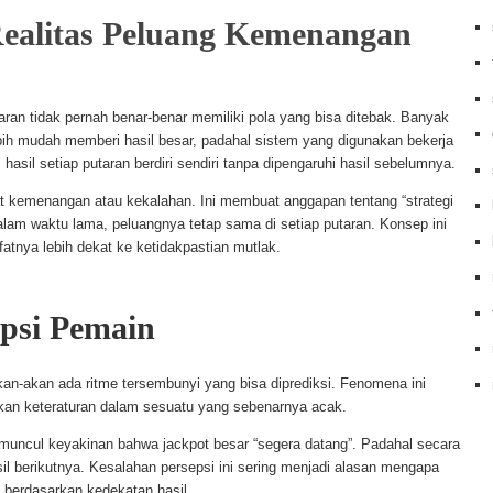
Realitas Peluang Kemenangan
taran tidak pernah benar-benar memiliki pola yang bisa ditebak. Banyak
bih mudah memberi hasil besar, padahal sistem yang digunakan bekerja
sil setiap putaran berdiri sendiri tanpa dipengaruhi hasil sebelumnya.
t kemenangan atau kekalahan. Ini membuat anggapan tentang “strategi
alam waktu lama, peluangnya tetap sama di setiap putaran. Konsep ini
fatnya lebih dekat ke ketidakpastian mutlak.
epsi Pemain
n-akan ada ritme tersembunyi yang bisa diprediksi. Fenomena ini
ukan keteraturan dalam sesuatu yang sebenarnya acak.
 muncul keyakinan bahwa jackpot besar “segera datang”. Padahal secara
l berikutnya. Kesalahan persepsi ini sering menjadi alasan mengapa
 berdasarkan kedekatan hasil.