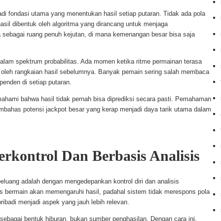
di fondasi utama yang menentukan hasil setiap putaran. Tidak ada pola
asil dibentuk oleh algoritma yang dirancang untuk menjaga
 sebagai ruang penuh kejutan, di mana kemenangan besar bisa saja
dalam spektrum probabilitas. Ada momen ketika ritme permainan terasa
uk oleh rangkaian hasil sebelumnya. Banyak pemain sering salah membaca
penden di setiap putaran.
mahami bahwa hasil tidak pernah bisa diprediksi secara pasti. Pemahaman
embahas potensi jackpot besar yang kerap menjadi daya tarik utama dalam
erkontrol Dan Berbasis Analisis
eluang adalah dengan mengedepankan kontrol diri dan analisis
s bermain akan memengaruhi hasil, padahal sistem tidak merespons pola
ribadi menjadi aspek yang jauh lebih relevan.
ebagai bentuk hiburan, bukan sumber penghasilan. Dengan cara ini,