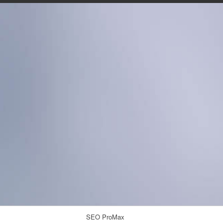
Skip
Skip
Skip
to
to
to
content
BLOCK-
BLOCK-
2
3
SEO ProMax