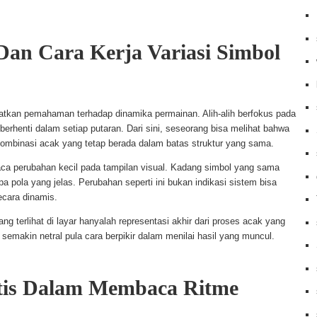
 Dan Cara Kerja Variasi Simbol
katkan pemahaman terhadap dinamika permainan. Alih-alih berfokus pada
berhenti dalam setiap putaran. Dari sini, seseorang bisa melihat bahwa
kombinasi acak yang tetap berada dalam batas struktur yang sama.
aca perubahan kecil pada tampilan visual. Kadang simbol yang sama
pa pola yang jelas. Perubahan seperti ini bukan indikasi sistem bisa
ecara dinamis.
terlihat di layar hanyalah representasi akhir dari proses acak yang
emakin netral pula cara berpikir dalam menilai hasil yang muncul.
itis Dalam Membaca Ritme