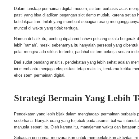
Dalam lanskap permainan digital modern, sistem berbasis acak menja
pasti yang bisa dijadikan pegangan
slot demo
mutlak, karena setiap h
ketidakpastian. Inilah yang membuat sebagian orang menganggapnya
muncul di waktu yang tidak terduga.
Namun di balik itu, penting dipahami bahwa peluang selalu bergerak 
lebih “ramah”, meski sebenarnya itu hanyalah persepsi yang dibent
pola, mengira ada siklus tertentu, padahal sistem bekerja secara inde
Dari sudut pandang analitis, pendekatan yang lebih sehat adalah me
ini membantu menjaga ekspektasi tetap realistis, terutama ketika m
ekosistem permainan digital.
Strategi Bermain Yang Lebih T
Pendekatan yang lebih bijak dalam menghadapi permainan berbasis p
sederhana. Banyak orang yang terjebak pada asumsi bahwa intensita
manusia seperti itu. Oleh karena itu, manajemen waktu dan batasan p
Sebagian pengamat menyarankan untuk memperlakukan aktivitas ini s