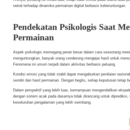
netral terhadap dinamika permainan digital berbasis keberuntungan.
Pendekatan Psikologis Saat Me
Permainan
Aspek psikologis memegang peran besar dalam cara seseorang meresp
menguntungkan, banyak orang cenderung mengejar hasil untuk menut
Fenomena ini umum terjadi dalam aktivitas berbasis peluang.
Kondisi emosi yang tidak stabil dapat mengaburkan penilaian rasional.
sendiri dan hasil permainan. Dengan begitu, setiap keputusan tetap 
Dalam perspektif yang lebih luas, kemampuan mengendalikan ekspek
dengan sistem acak pada dasarnya tidak dirancang untuk diprediksi, 
keseluruhan pengalaman yang lebih seimbang.