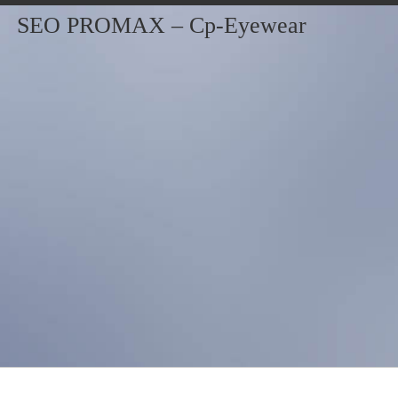
SEO PROMAX – Cp-Eyewear
Primary