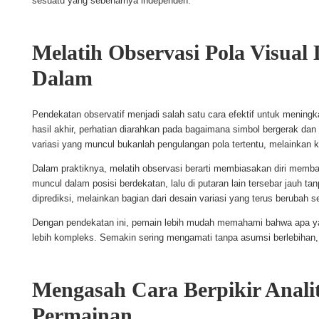
sesuatu yang sebenarnya independen.
Melatih Observasi Pola Visual
Dalam
Pendekatan observatif menjadi salah satu cara efektif untuk mening
hasil akhir, perhatian diarahkan pada bagaimana simbol bergerak dan 
variasi yang muncul bukanlah pengulangan pola tertentu, melainkan 
Dalam praktiknya, melatih observasi berarti membiasakan diri memb
muncul dalam posisi berdekatan, lalu di putaran lain tersebar jauh tan
diprediksi, melainkan bagian dari desain variasi yang terus berubah s
Dengan pendekatan ini, pemain lebih mudah memahami bahwa apa yang 
lebih kompleks. Semakin sering mengamati tanpa asumsi berlebihan, s
Mengasah Cara Berpikir Anal
Permainan