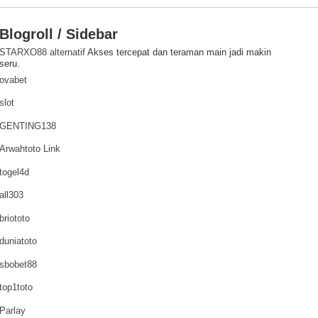
Blogroll / Sidebar
STARXO88 alternatif
Akses tercepat dan teraman main jadi makin
seru.
ovabet
slot
GENTING138
Arwahtoto Link
togel4d
all303
briototo
duniatoto
sbobet88
top1toto
Parlay