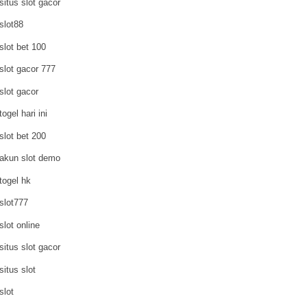
situs slot gacor
slot88
slot bet 100
slot gacor 777
slot gacor
togel hari ini
slot bet 200
akun slot demo
togel hk
slot777
slot online
situs slot gacor
situs slot
slot