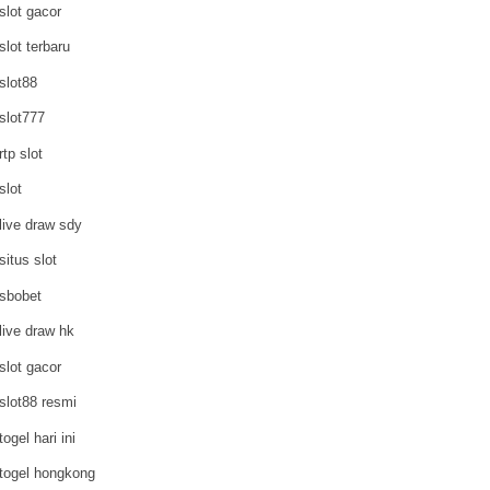
slot gacor
slot terbaru
slot88
slot777
rtp slot
slot
live draw sdy
situs slot
sbobet
live draw hk
slot gacor
slot88 resmi
togel hari ini
togel hongkong