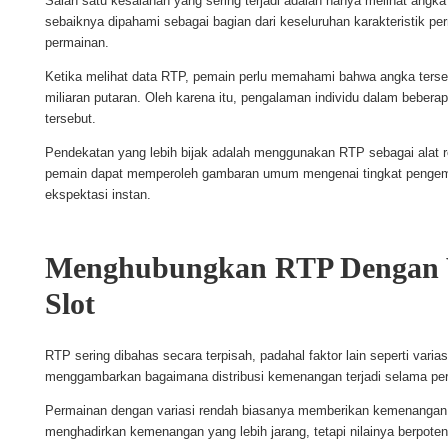
Salah satu kesalahan yang sering terjadi adalah hanya melihat ang
sebaiknya dipahami sebagai bagian dari keseluruhan karakteristik p
permainan.
Ketika melihat data RTP, pemain perlu memahami bahwa angka terseb
miliaran putaran. Oleh karena itu, pengalaman individu dalam beberap
tersebut.
Pendekatan yang lebih bijak adalah menggunakan RTP sebagai alat r
pemain dapat memperoleh gambaran umum mengenai tingkat pengemba
ekspektasi instan.
Menghubungkan RTP Dengan V
Slot
RTP sering dibahas secara terpisah, padahal faktor lain seperti vari
menggambarkan bagaimana distribusi kemenangan terjadi selama pe
Permainan dengan variasi rendah biasanya memberikan kemenangan kec
menghadirkan kemenangan yang lebih jarang, tetapi nilainya berpotens