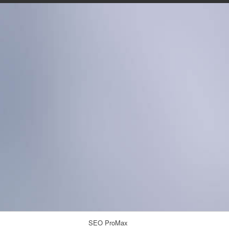
Skip
to
content
SEO ProMax