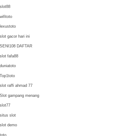
slot88
wifitoto
lexustoto
slot gacor hari ini
SENI108 DAFTAR
slot fafa88
duniatoto
Top1toto
slot raffi ahmad 77
Slot gampang menang
slot77
situs slot
slot demo
toto