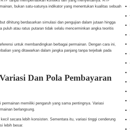
ka RTP tanpa memperhatikan konteks lain yang menyertainya. RTP
ermainan, bukan satu-satunya indikator yang menentukan kualitas sebuah
ut dihitung berdasarkan simulasi dan pengujian dalam jutaan hingga
a puluh atau ratus putaran tidak selalu mencerminkan angka teoritis
eferensi untuk membandingkan berbagai permainan. Dengan cara ini,
lian yang ditawarkan dalam jangka panjang tanpa terjebak pada
ariasi Dan Pola Pembayaran
asi permainan memiliki pengaruh yang sama pentingnya. Variasi
rmainan berlangsung.
il secara lebih konsisten. Sementara itu, variasi tinggi cenderung
i lebih besar.