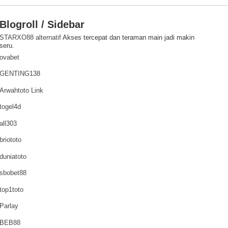
Blogroll / Sidebar
STARXO88 alternatif
Akses tercepat dan teraman main jadi makin
seru.
ovabet
GENTING138
Arwahtoto Link
togel4d
all303
briototo
duniatoto
sbobet88
top1toto
Parlay
BEB88