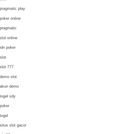
pragmatic play
poker online
pragmatic
slot online
idn poker
slot
slot 777
demo slot
akun demo
togel sdy
poker
togel
situs slot gacor