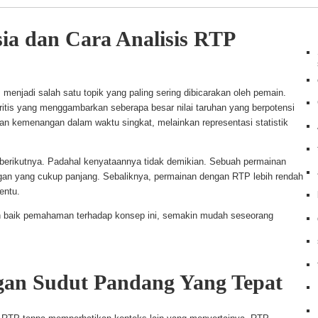
ia dan Cara Analisis RTP
P menjadi salah satu topik yang paling sering dibicarakan oleh pemain.
ritis yang menggambarkan seberapa besar nilai taruhan yang berpotensi
an kemenangan dalam waktu singkat, melainkan representasi statistik
berikutnya. Padahal kenyataannya tidak demikian. Sebuah permainan
gan yang cukup panjang. Sebaliknya, permainan dengan RTP lebih rendah
entu.
in baik pemahaman terhadap konsep ini, semakin mudah seseorang
an Sudut Pandang Yang Tepat