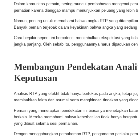
Dalam komunitas pemain, sering muncul pembahasan mengenai perub
perhatian karena dianggap mampu menunjukkan peluang yang lebih b
Namun, penting untuk memahami bahwa angka RTP yang ditampilkan pa
Banyak pemain terjebak dalam keyakinan bahwa angka yang sedang 
Cara berpikir seperti ini berpotensi menimbulkan ekspektasi yang tid
jangka panjang. Oleh sebab itu, penggunaannya harus dipadukan den
Membangun Pendekatan Analit
Keputusan
Analisis RTP yang efektif tidak hanya berfokus pada angka, tetapi j
memisahkan fakta dari asumsi serta menghindari tindakan yang dido
Pemain yang menerapkan pendekatan ini biasanya menetapkan batas
berkala. Mereka memahami bahwa keberhasilan tidak hanya bergantun
yang dibuat selama sesi permainan.
Dengan menggabungkan pemahaman RTP, pengamatan perilaku permai