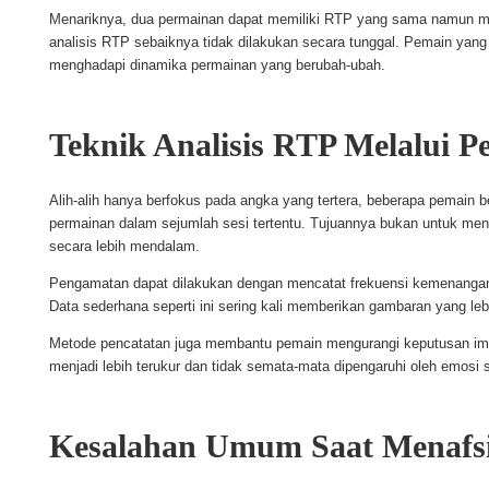
Menariknya, dua permainan dapat memiliki RTP yang sama namun m
analisis RTP sebaiknya tidak dilakukan secara tunggal. Pemain ya
menghadapi dinamika permainan yang berubah-ubah.
Teknik Analisis RTP Melalui
Alih-alih hanya berfokus pada angka yang tertera, beberapa pemai
permainan dalam sejumlah sesi tertentu. Tujuannya bukan untuk me
secara lebih mendalam.
Pengamatan dapat dilakukan dengan mencatat frekuensi kemenangan ke
Data sederhana seperti ini sering kali memberikan gambaran yang le
Metode pencatatan juga membantu pemain mengurangi keputusan impul
menjadi lebih terukur dan tidak semata-mata dipengaruhi oleh emosi 
Kesalahan Umum Saat Menafsi