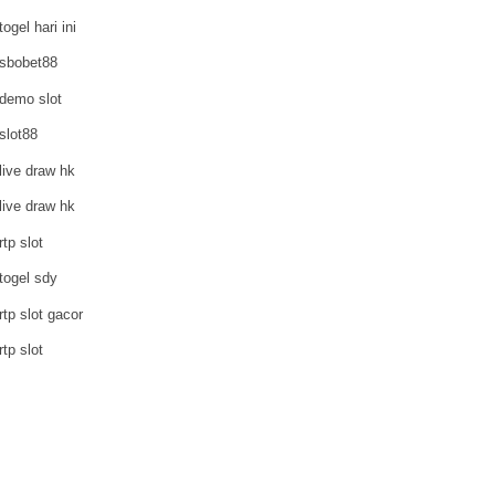
togel hari ini
sbobet88
demo slot
slot88
live draw hk
live draw hk
rtp slot
togel sdy
rtp slot gacor
rtp slot