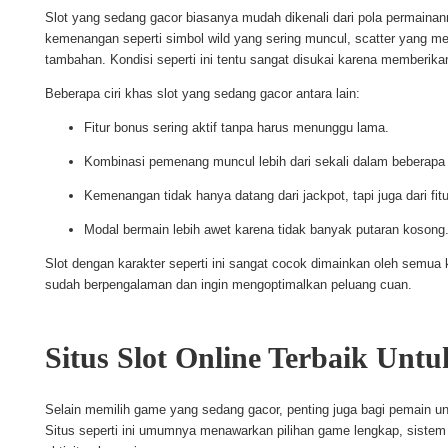
Slot yang sedang gacor biasanya mudah dikenali dari pola permaina
kemenangan seperti simbol wild yang sering muncul, scatter yang me
tambahan. Kondisi seperti ini tentu sangat disukai karena memberika
Beberapa ciri khas slot yang sedang gacor antara lain:
Fitur bonus sering aktif tanpa harus menunggu lama.
Kombinasi pemenang muncul lebih dari sekali dalam beberapa 
Kemenangan tidak hanya datang dari jackpot, tapi juga dari fit
Modal bermain lebih awet karena tidak banyak putaran kosong
Slot dengan karakter seperti ini sangat cocok dimainkan oleh semu
sudah berpengalaman dan ingin mengoptimalkan peluang cuan.
Situs Slot Online Terbaik Un
Selain memilih game yang sedang gacor, penting juga bagi pemain unt
Situs seperti ini umumnya menawarkan pilihan game lengkap, sistem 