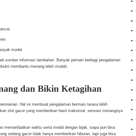
lancar.
ien.
banyak modal.
njadi sumber informasi tambahan. Banyak pemain berbagi pengalaman
terbukti membantu menang lebih mudah.
nang dan Bikin Ketagihan
ya permainan. Hal ini membuat pengalaman bermain terasa lebih
kan slot gacor yang memberikan hasil maksimal, sensasi menangnya
dan memanfaatkan waktu serta modal dengan bijak, siapa pun bisa
t yang sedang gacor tidak hanya memberikan hiburan, tapi juga bisa