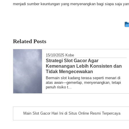
menjadi sumber keuntungan yang menyenangkan bagi siapa saja ya
Related Posts
15/10/2025
Kobe
Strategi Slot Gacor Agar
Kemenangan Lebih Konsisten dan
Tidak Mengecewakan
Bermain slot kadang terasa seperti menari di
atas awan—gemerlap, menyenangkan, tetapi
penuh risiko t...
Main Slot Gacor Hari Ini di Situs Online Resmi Terpercaya