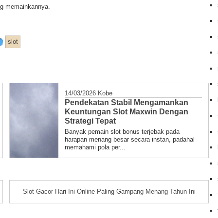
ng memainkannya.
This
slot
entry
was
posted
14/03/2026
Kobe
in
Pendekatan Stabil Mengamankan
Keuntungan Slot Maxwin Dengan
Strategi Tepat
Banyak pemain slot bonus terjebak pada
harapan menang besar secara instan, padahal
memahami pola per...
Slot Gacor Hari Ini Online Paling Gampang Menang Tahun Ini