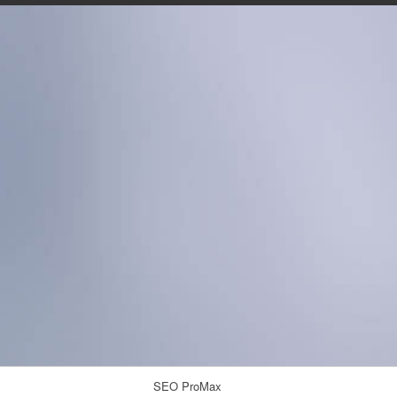
Skip
to
content
SEO ProMax