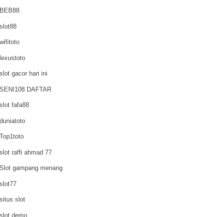
BEB88
slot88
wifitoto
lexustoto
slot gacor hari ini
SENI108 DAFTAR
slot fafa88
duniatoto
Top1toto
slot raffi ahmad 77
Slot gampang menang
slot77
situs slot
slot demo