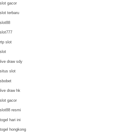
slot gacor
slot terbaru
slot88
slot777
rtp slot
slot
live draw sdy
situs slot
sbobet
live draw hk
slot gacor
slot88 resmi
togel hari ini
togel hongkong