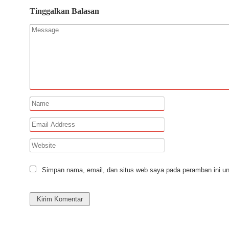
Tinggalkan Balasan
Simpan nama, email, dan situs web saya pada peramban ini un