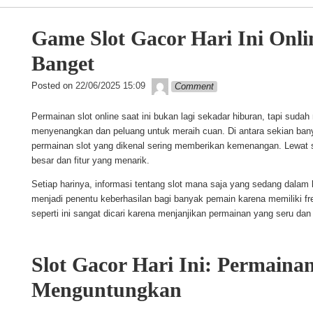
Navigation
Game Slot Gacor Hari Ini On
Banget
Kobe
Posted on
22/06/2025 15:09
Comment
Permainan slot online saat ini bukan lagi sekadar hiburan, tapi sud
menyenangkan dan peluang untuk meraih cuan. Di antara sekian banyak
permainan slot yang dikenal sering memberikan kemenangan. Lewat s
besar dan fitur yang menarik.
Setiap harinya, informasi tentang slot mana saja yang sedang dalam k
menjadi penentu keberhasilan bagi banyak pemain karena memiliki fr
seperti ini sangat dicari karena menjanjikan permainan yang seru da
Slot Gacor Hari Ini: Permain
Menguntungkan