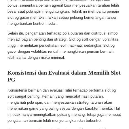
bonus, sementara pemain agresif bisa menyesuaikan taruhan lebih
besar saat pola spin menguntungkan. Teknik ini membantu pemain
slot pg gacor memaksimalkan setiap peluang kemenangan tanpa
mengorbankan kontrol modal.
Selain itu, pengamatan terhadap pola putaran dan distribusi simbol
menjadi bagian penting dari strategi. Slot pg soft dengan volatilitas
tinggi memerlukan pendekatan lebih hati-hati, sedangkan slot pg
gacor dengan volatilitas rendah memungkinkan pemain bermain
lebih santai dengan risiko minimal.
Konsistensi dan Evaluasi dalam Memilih Slot
PG
Konsistensi bermain dan evaluasi rutin terhadap performa slot pg
soft sangat penting. Pemain yang mencatat hasil putaran,
mengamati pola spin, dan menyesuaikan strategi taruhan akan
menemukan game yang paling sesuai dengan karakter mereka. Hal
ini tidak hanya meningkatkan peluang menang, tetapi juga membuat
pengalaman bermain lebih menyenangkan dan terkontrol.