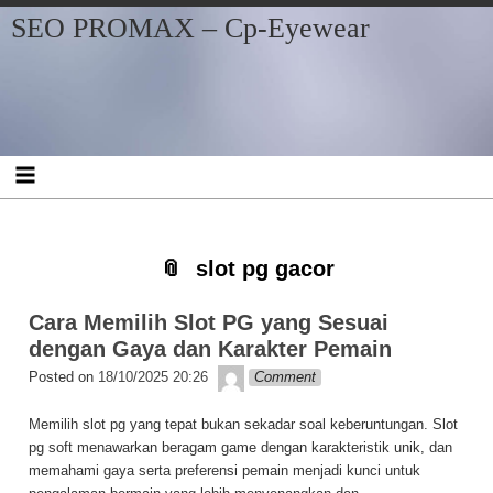
Skip
Skip
Skip
SEO PROMAX – Cp-Eyewear
to
to
to
content
BLOCK-
BLOCK-
2
3
slot pg gacor
Cara Memilih Slot PG yang Sesuai
dengan Gaya dan Karakter Pemain
Kobe
Posted on
18/10/2025 20:26
Comment
Memilih slot pg yang tepat bukan sekadar soal keberuntungan. Slot
pg soft menawarkan beragam game dengan karakteristik unik, dan
memahami gaya serta preferensi pemain menjadi kunci untuk