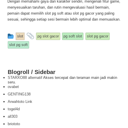
Dengan memahami gaya dan karakter sendiri, mengenali fitur game,
menyesuaikan taruhan, dan rutin mengevaluasi hasil bermain,
pemain dapat memilih slot pg soft atau slot pg gacor yang paling
sesuai, sehingga setiap sesi bermain lebih optimal dan memuaskan.
This
and
slot
pg slot gacor
pg soft slot
slot pg gacor
entry
tagged
slot pg soft
was
posted
in
Blogroll / Sidebar
STARXO88 alternatif
Akses tercepat dan teraman main jadi makin
seru.
ovabet
GENTING138
Arwahtoto Link
togel4d
all303
briototo