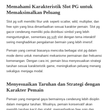
Memahami Karakteristik Slot PG untuk
Memaksimalkan Peluang
Slot pg soft memiliki fitur unik seperti scatter, wild, multiplier, dan
free spin yang bisa dimanfaatkan sesuai karakter pemain. Slot pg
gacor cenderung memiliki pola distribusi simbol yang lebih
menguntungkan, sementara
pg soft
slot dengan tema interaktif
sering menghadirkan pengalaman bermain yang lebih imersif.
Pemain yang cermat biasanya mencoba berbagai slot pg dalam
mode demo untuk memahami mekanisme permainan dan frekuensi
kemenangan. Dengan cara ini, pemain bisa menyesuaikan strategi
taruhan sesuai karakteristik game, meningkatkan peluang menang
sekaligus menjaga modal.
Menyesuaikan Taruhan dan Strategi dengan
Karakter Pemain
Pemain yang mengenal gaya bermainnya cenderung lebih disiplin
dalam mengatur taruhan. Misalnya, pemain konservatif akan
memilih taruhan kecil dan stabil, memanfaatkan free spin dan