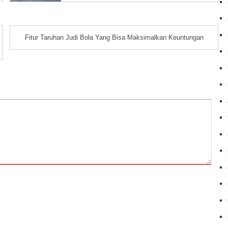
Fitur Taruhan Judi Bola Yang Bisa Maksimalkan Keuntungan