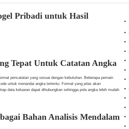
gel Pribadi untuk Hasil
ng Tepat Untuk Catatan Angka
format pencatatan yang sesuai dengan kebutuhan. Beberapa pemain
ode untuk menandai angka tertentu. Format yang jelas akan
etiap data keluaran dapat dihubungkan sehingga pola angka lebih mudah
bagai Bahan Analisis Mendalam