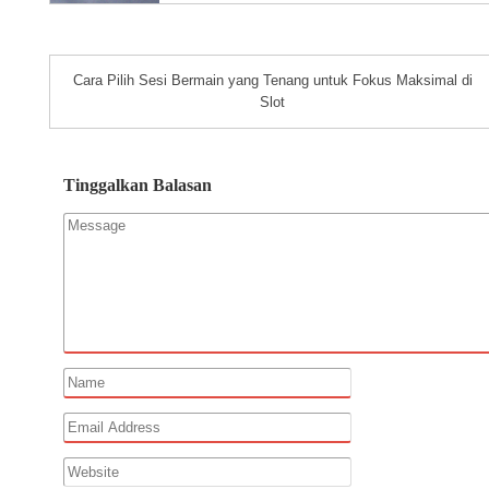
Cara Pilih Sesi Bermain yang Tenang untuk Fokus Maksimal di
Slot
Tinggalkan Balasan