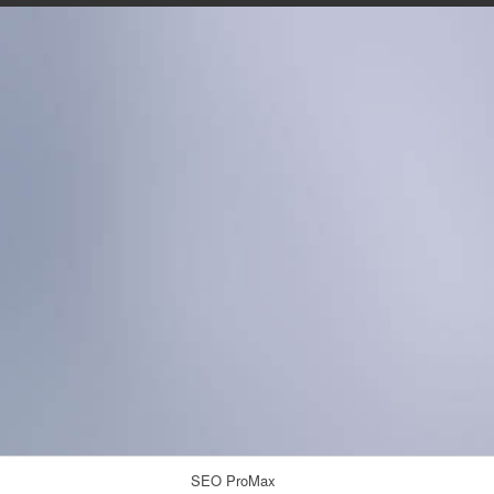
Skip
to
content
SEO ProMax