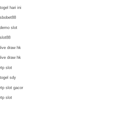
togel hari ini
sbobet88
demo slot
slot88
live draw hk
live draw hk
rtp slot
togel sdy
rtp slot gacor
rtp slot