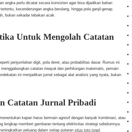
ran angka perlu dicatat secara konsisten agar bisa dijadikan bahan
 tertentu, kecenderungan angka berulang, hingga pola ganjil-genap.
rah, bukan sekadar tebakan acak.
ka Untuk Mengolah Catatan
erti penjumlahan digit, pola deret, atau probabilitas dasar. Rumus ini
menggabungkan catatan riwayat dan perhitungan matematis, pemain
ekatan ini menjadikan jurnal sebagai alat analisis yang nyata, bukan
n Catatan Jurnal Pribadi
sa menentukan kapan harus bermain agresif dengan banyak kombinasi, atau
ang lengkap memberi gambaran tentang efektivitas strategi sebelumnya.
meningkatkan peluang dalam setiap putaran
situs toto togel
.