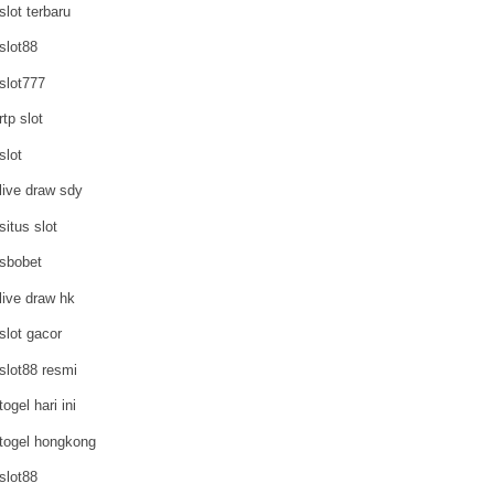
slot terbaru
slot88
slot777
rtp slot
slot
live draw sdy
situs slot
sbobet
live draw hk
slot gacor
slot88 resmi
togel hari ini
togel hongkong
slot88