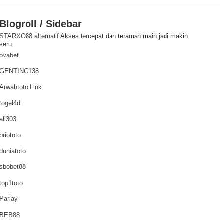
Blogroll / Sidebar
STARXO88 alternatif
Akses tercepat dan teraman main jadi makin
seru.
ovabet
GENTING138
Arwahtoto Link
togel4d
all303
briototo
duniatoto
sbobet88
top1toto
Parlay
BEB88